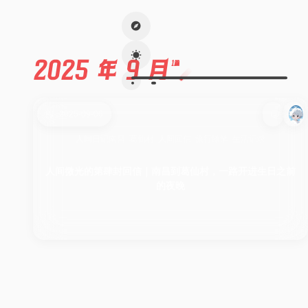
2025 年 9 月
1篇
2025-09-06
人间日记
南昌
葛仙村
人间回信
旅行随笔
生活记录
人间微光的第肆封回信｜南昌到葛仙村，一路开进生日之前
的夜晚