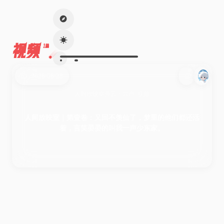
视频
1篇
2026-06-28
人间放映室
燕云十六声
视频
人间放映室｜第壹卷：又回不羡仙了，梦里的他们都还活
着，言笑晏晏的叫我一声少东家。