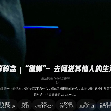
碎碎念 | “揪蝉”- 去闯进其他人的生
生活闲谈
/
碎碎念
揪蝉
就像是一个笔记本，偶尔想写下点什么，偶尔又想记录点什么，或者...想在这个世界
想对这个世界好好的...说上一说。
发布日期
热度
天气
作者心情
地点
本文共
1-22 02:10
213
晴 15°~20°
有点愉快
武汉
773