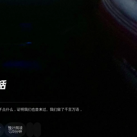
活
留下点什么，证明我们也曾来过。我们留了千言万语，
计
预计阅读
字
3分钟