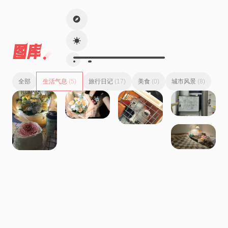
图库
全部
生活气息
(5)
旅行日记
(17)
美食
(0)
城市风景
(8)