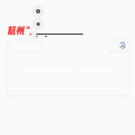
杭州
1篇
2025-02-14
人间日记
杭州
旅行随笔
人间回信
西湖
杭州植物园
生活记录
人间微冷的第叁封回信｜杭州，二月的风把手冻红了